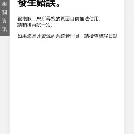
相
關
資
訊