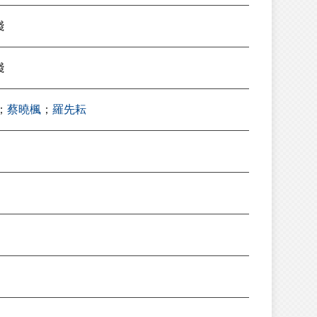
踐
踐
；
蔡曉楓
；
羅先耘