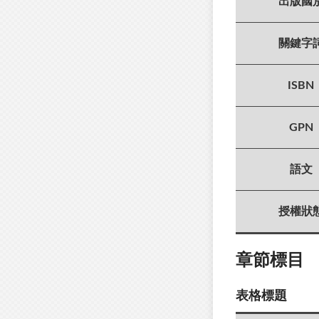
出版國
關鍵字
ISBN
GPN
語文
授權狀
章節標目
表格標題