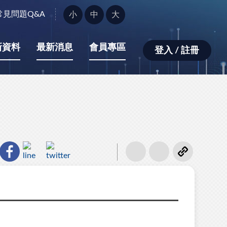
字
常見問題Q&A
小
中
大
型
大
小：
新資料
最新消息
會員專區
登入 / 註冊