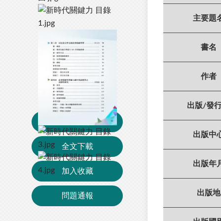
主要題
書名
作者
出版/發
線上閱讀
出版中
全文下載
出版年
加入收藏
出版地
問題通報