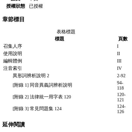
授權狀態
已授權
章節標目
表格標題
標題
頁數
召集人序
I
使用說明
II
編輯體例
III
注音索引
IV
異形詞辨析說明 2
2-92
94-
[附錄 1] 同音異義詞辨析說明
118
120-
[附錄 2] 法律統一用字表 120
121
124-
[附錄 3] 常見問題集 124
126
延伸閱讀