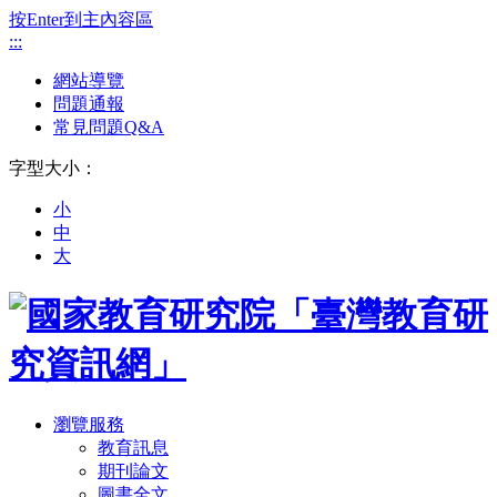
按Enter到主內容區
:::
網站導覽
問題通報
常見問題Q&A
字型大小：
小
中
大
瀏覽服務
教育訊息
期刊論文
圖書全文