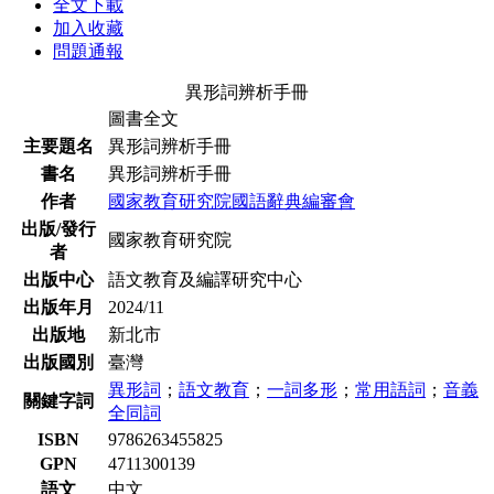
全文下載
加入收藏
問題通報
異形詞辨析手冊
圖書全文
主要題名
異形詞辨析手冊
書名
異形詞辨析手冊
作者
國家教育研究院國語辭典編審會
出版/發行
國家教育研究院
者
出版中心
語文教育及編譯研究中心
出版年月
2024/11
出版地
新北市
出版國別
臺灣
異形詞
；
語文教育
；
一詞多形
；
常用語詞
；
音義
關鍵字詞
全同詞
ISBN
9786263455825
GPN
4711300139
語文
中文