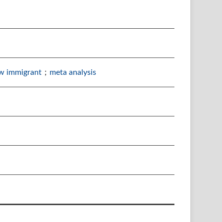
w immigrant
；
meta analysis