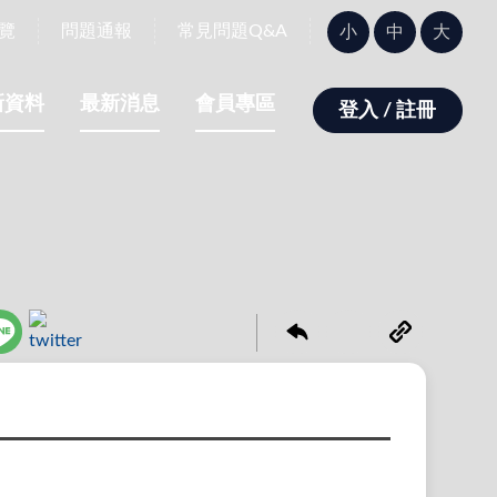
字
覽
問題通報
常見問題Q&A
小
中
大
型
大
小：
新資料
最新消息
會員專區
登入 / 註冊