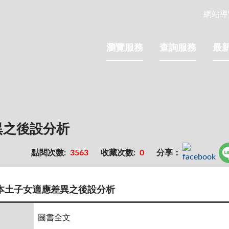
網站導
瀏覽服務
查詢服務
最
異之後設分析
點閱次數:
3563
收藏次數:
0
分享：
本土子女適應差異之後設分析
圖書全文