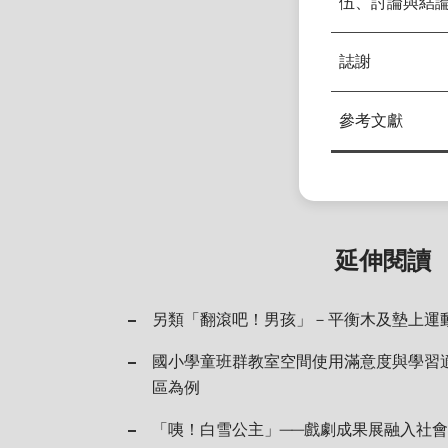
伍、討論與結
誌謝
參考文獻
延伸閱讀
另類「翻滾吧！男孩」－平衡木及墊上運
國小學童班群教室空間使用滿意度與學習
區為例
「咦！白雪公主」──戲劇成果展融入社